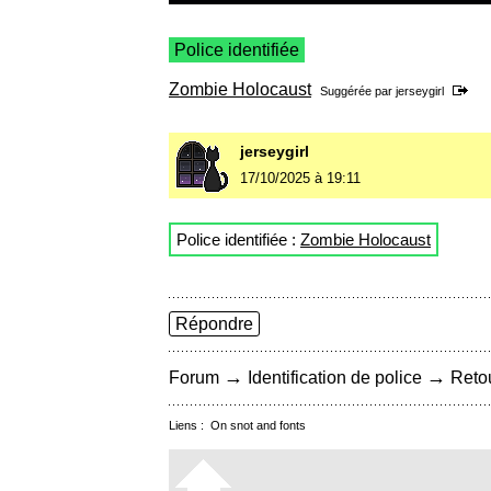
Police identifiée
Zombie Holocaust
Suggérée par
jerseygirl
jerseygirl
17/10/2025 à 19:11
Police identifiée :
Zombie Holocaust
Répondre
→
→
Forum
Identification de police
Retou
Liens :
On snot and fonts