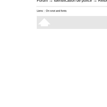
→
→
Forum
Identification de police
Retou
Liens :
On snot and fonts