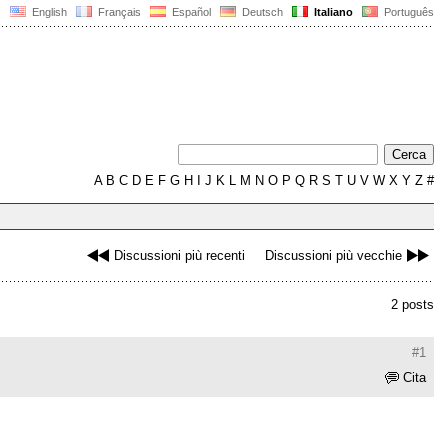
English
Français
Español
Deutsch
Italiano
Português
A
B
C
D
E
F
G
H
I
J
K
L
M
N
O
P
Q
R
S
T
U
V
W
X
Y
Z
#
Discussioni più recenti
Discussioni più vecchie
2 posts
#1
Cita