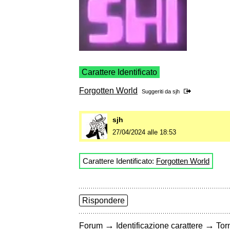
Carattere Identificato
Forgotten World
Suggeriti da
sjh
sjh
27/04/2024 alle 18:53
Carattere Identificato:
Forgotten World
Rispondere
→
→
Forum
Identificazione carattere
Torn