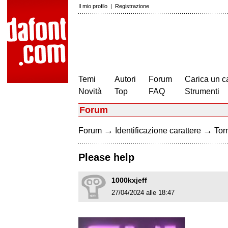
Il mio profilo
|
Registrazione
Temi
Autori
Forum
Carica un c
Novità
Top
FAQ
Strumenti
Forum
→
→
Forum
Identificazione carattere
Torn
Please help
1000kxjeff
27/04/2024 alle 18:47