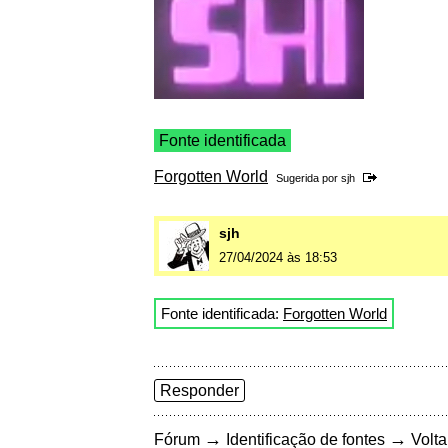
Fonte identificada
Forgotten World
Sugerida por
sjh
sjh
27/04/2024 às 18:53
Fonte identificada:
Forgotten World
Responder
→
→
Fórum
Identificação de fontes
Volta