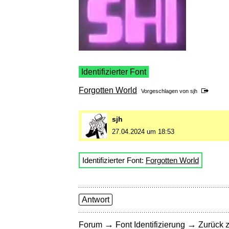
Identifizierter Font
Forgotten World
Vorgeschlagen von
sjh
sjh
27.04.2024 um 18:53
Identifizierter Font:
Forgotten World
Antwort
→
→
Forum
Font Identifizierung
Zurück z