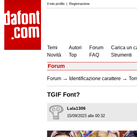
Il mio profilo
|
Registrazione
Temi
Autori
Forum
Carica un c
Novità
Top
FAQ
Strumenti
Forum
→
→
Forum
Identificazione carattere
Torn
TGIF Font?
Lala1306
15/09/2023 alle 00:32