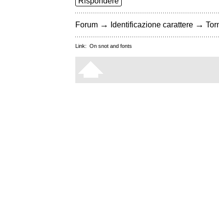
Rispondere
→
→
Forum
Identificazione carattere
Torn
Link:
On snot and fonts