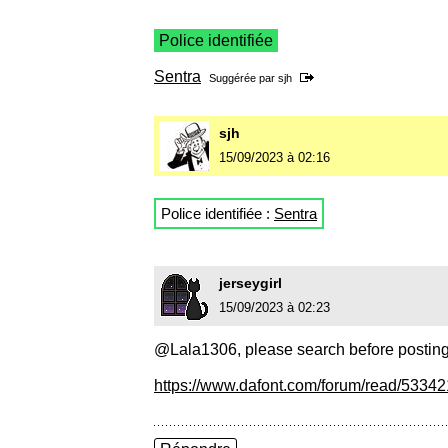
Police identifiée
Sentra
Suggérée par
sjh
sjh
15/09/2023 à 02:16
Police identifiée :
Sentra
jerseygirl
15/09/2023 à 02:23
@Lala1306, please search before posting
https://www.dafont.com/forum/read/533421