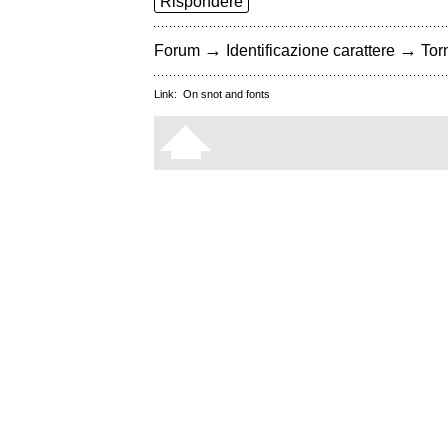
Rispondere
→
→
Forum
Identificazione carattere
Torn
Link:
On snot and fonts