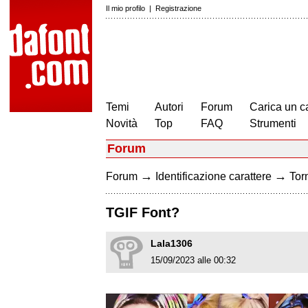
Il mio profilo
|
Registrazione
Temi
Autori
Forum
Carica un c
Novità
Top
FAQ
Strumenti
Forum
→
→
Forum
Identificazione carattere
Torn
TGIF Font?
Lala1306
15/09/2023 alle 00:32