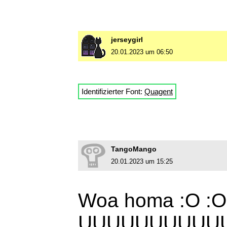
jerseygirl
20.01.2023 um 06:50
Identifizierter Font:
Quagent
TangoMango
20.01.2023 um 15:25
Woa homa :O :O 
UUUUUUUUUU