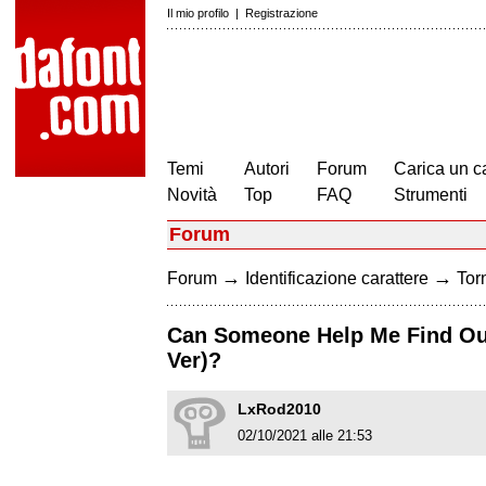
Il mio profilo
|
Registrazione
Temi
Autori
Forum
Carica un c
Novità
Top
FAQ
Strumenti
Forum
→
→
Forum
Identificazione carattere
Torn
Can Someone Help Me Find Out 
Ver)?
LxRod2010
02/10/2021 alle 21:53