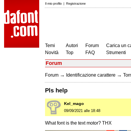
Il mio profilo
|
Registrazione
Temi
Autori
Forum
Carica un c
Novità
Top
FAQ
Strumenti
Forum
→
→
Forum
Identificazione carattere
Torn
Pls help
Kel_mago
09/09/2021 alle 18:48
What font is the text motor? THX