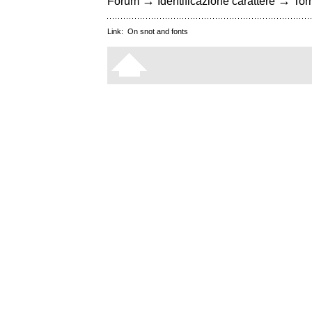
→
→
Forum
Identificazione carattere
Torn
Link:
On snot and fonts