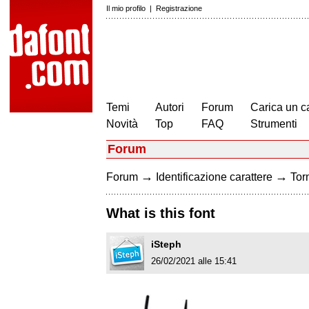
Il mio profilo
|
Registrazione
Temi
Autori
Forum
Carica un c
Novità
Top
FAQ
Strumenti
Forum
→
→
Forum
Identificazione carattere
Torn
What is this font
iSteph
26/02/2021 alle 15:41