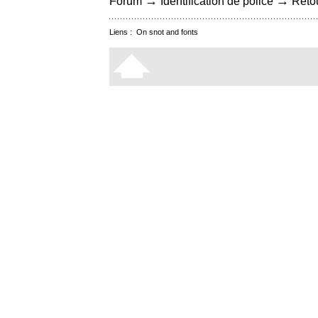
→
→
Forum
Identification de police
Retou
Liens :
On snot and fonts