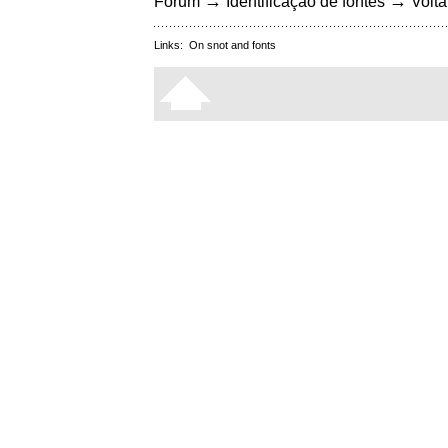
→
→
Fórum
Identificação de fontes
Volta
Links:
On snot and fonts