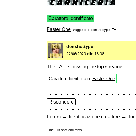
Carattere Identificato
Faster One
Suggeriti da
donshottype
donshottype
22/06/2020 alle 18:08
The _A_ is missing the top streamer
Carattere Identificato:
Faster One
Rispondere
→
→
Forum
Identificazione carattere
Torn
Link:
On snot and fonts