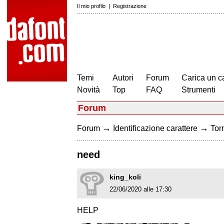
Il mio profilo
|
Registrazione
Temi
Autori
Forum
Carica un c
Novità
Top
FAQ
Strumenti
Forum
→
→
Forum
Identificazione carattere
Torn
need
king_koli
22/06/2020 alle 17:30
HELP