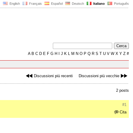
English
Français
Español
Deutsch
Italiano
Português
A
B
C
D
E
F
G
H
I
J
K
L
M
N
O
P
Q
R
S
T
U
V
W
X
Y
Z
#
Discussioni più recenti
Discussioni più vecchie
2 posts
#1
Cita