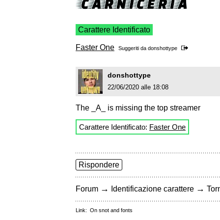
Carattere Identificato
Faster One
Suggeriti da
donshottype
donshottype
22/06/2020 alle 18:08
The _A_ is missing the top streamer
Carattere Identificato:
Faster One
Rispondere
→
→
Forum
Identificazione carattere
Torn
Link:
On snot and fonts