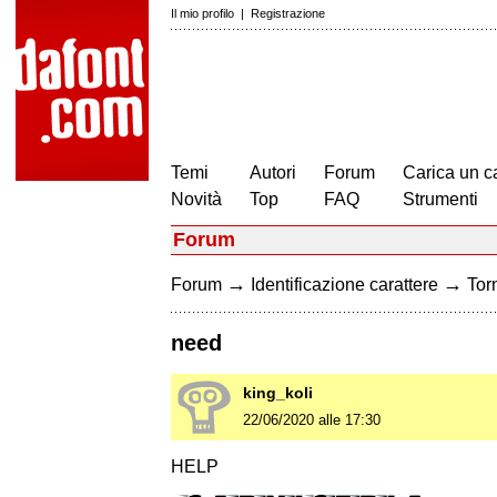
Il mio profilo
|
Registrazione
Temi
Autori
Forum
Carica un c
Novità
Top
FAQ
Strumenti
Forum
→
→
Forum
Identificazione carattere
Torn
need
king_koli
22/06/2020 alle 17:30
HELP