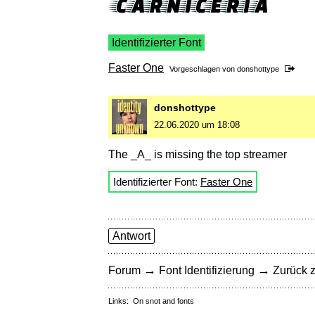
Identifizierter Font
Faster One
Vorgeschlagen von
donshottype
donshottype
22.06.2020 um 18:08
The _A_ is missing the top streamer
Identifizierter Font:
Faster One
Antwort
→
→
Forum
Font Identifizierung
Zurück z
Links:
On snot and fonts