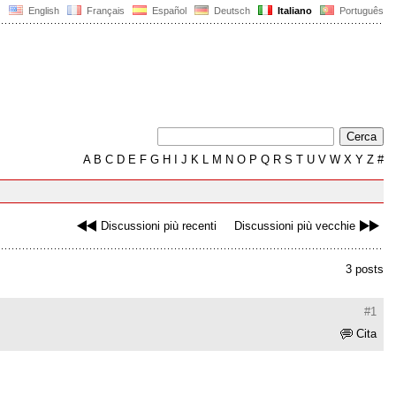
English
Français
Español
Deutsch
Italiano
Português
A
B
C
D
E
F
G
H
I
J
K
L
M
N
O
P
Q
R
S
T
U
V
W
X
Y
Z
#
Discussioni più recenti
Discussioni più vecchie
3 posts
#1
Cita