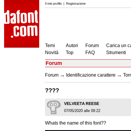
Il mio profilo
|
Registrazione
Temi
Autori
Forum
Carica un c
Novità
Top
FAQ
Strumenti
Forum
→
→
Forum
Identificazione carattere
Torn
????
VELVEETA REESE
07/05/2020 alle 09:22
Whats the name of this font??