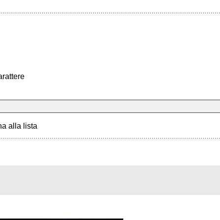
arattere
a alla lista