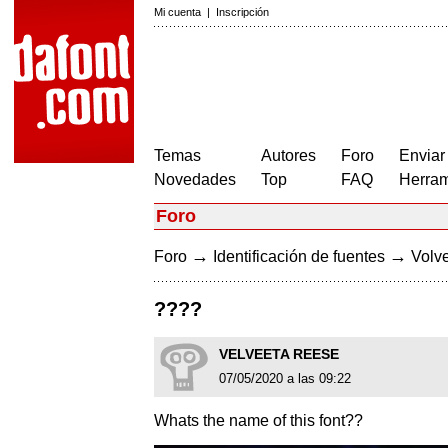
Mi cuenta
|
Inscripción
Temas
Autores
Foro
Enviar
Novedades
Top
FAQ
Herram
Foro
→
→
Foro
Identificación de fuentes
Volve
????
VELVEETA REESE
07/05/2020 a las 09:22
Whats the name of this font??