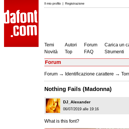
Il mio profilo
|
Registrazione
Temi
Autori
Forum
Carica un c
Novità
Top
FAQ
Strumenti
Forum
→
→
Forum
Identificazione carattere
Torn
Nothing Fails (Madonna)
DJ_Alexander
06/07/2019 alle 19:16
What is this font?