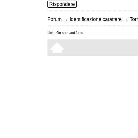
Rispondere
→
→
Forum
Identificazione carattere
Torn
Link:
On snot and fonts