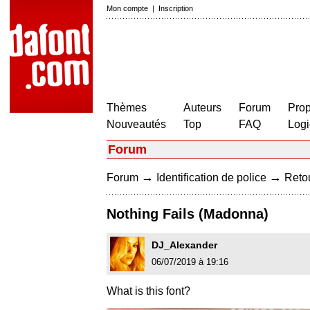
Mon compte
|
Inscription
Thèmes
Auteurs
Forum
Prop
Nouveautés
Top
FAQ
Logi
Forum
→
→
Forum
Identification de police
Retou
Nothing Fails (Madonna)
DJ_Alexander
06/07/2019 à 19:16
What is this font?