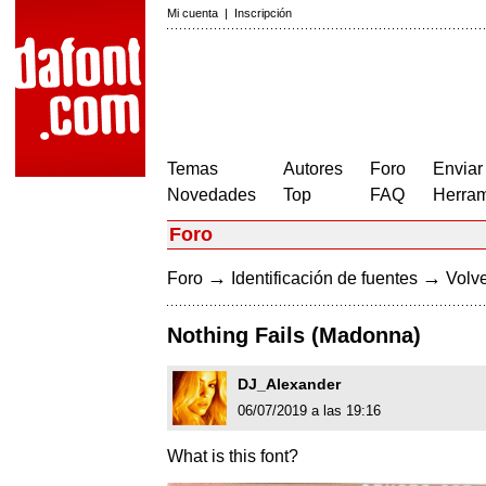
Mi cuenta
|
Inscripción
Temas
Autores
Foro
Enviar
Novedades
Top
FAQ
Herram
Foro
→
→
Foro
Identificación de fuentes
Volve
Nothing Fails (Madonna)
DJ_Alexander
06/07/2019 a las 19:16
What is this font?