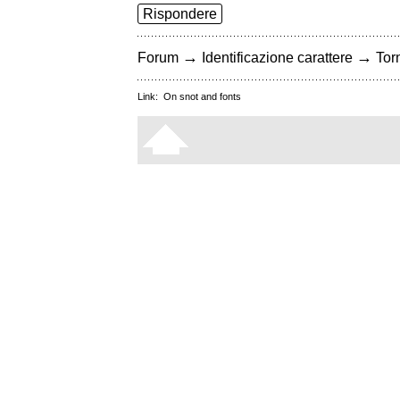
Rispondere
→
→
Forum
Identificazione carattere
Torn
Link:
On snot and fonts