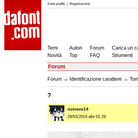
Il mio profilo
|
Registrazione
Temi
Autori
Forum
Carica un c
Novità
Top
FAQ
Strumenti
Forum
→
→
Forum
Identificazione carattere
Torn
?
notreve14
29/03/2019 alle 01:29