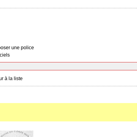
oser une police
ciels
r à la liste