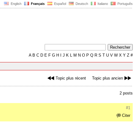
English
Français
Español
Deutsch
Italiano
Português
A
B
C
D
E
F
G
H
I
J
K
L
M
N
O
P
Q
R
S
T
U
V
W
X
Y
Z
#
Topic plus récent
Topic plus ancien
2 posts
#1
Citer