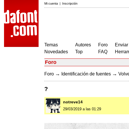
Mi cuenta
|
Inscripción
Temas
Autores
Foro
Enviar
Novedades
Top
FAQ
Herram
Foro
→
→
Foro
Identificación de fuentes
Volve
?
notreve14
29/03/2019 a las 01:29