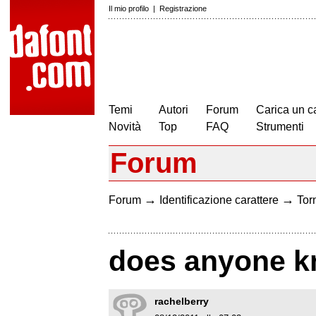
Il mio profilo
|
Registrazione
Temi
Autori
Forum
Carica un c
Novità
Top
FAQ
Strumenti
Forum
→
→
Forum
Identificazione carattere
Torn
does anyone kn
rachelberry