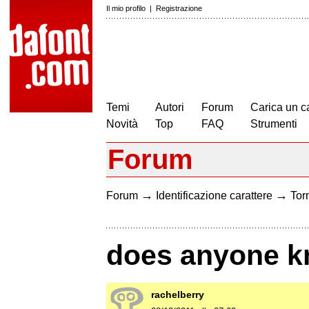
Il mio profilo
|
Registrazione
Temi
Autori
Forum
Carica un c
Novità
Top
FAQ
Strumenti
Forum
→
→
Forum
Identificazione carattere
Torn
does anyone kn
rachelberry