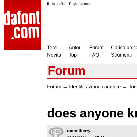
Il mio profilo
|
Registrazione
Temi
Autori
Forum
Carica un c
Novità
Top
FAQ
Strumenti
Forum
→
→
Forum
Identificazione carattere
Torn
does anyone kn
rachelberry