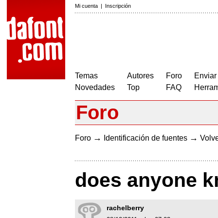
Mi cuenta
|
Inscripción
Temas
Autores
Foro
Enviar
Novedades
Top
FAQ
Herram
Foro
→
→
Foro
Identificación de fuentes
Volve
does anyone kn
rachelberry