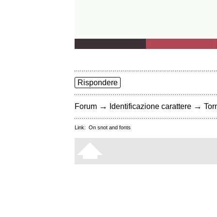
Rispondere
→
→
Forum
Identificazione carattere
Torn
Link:
On snot and fonts