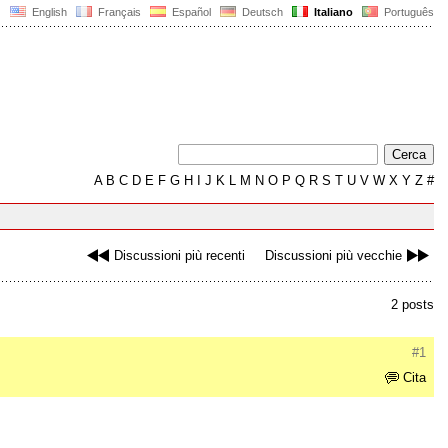
English
Français
Español
Deutsch
Italiano
Português
A
B
C
D
E
F
G
H
I
J
K
L
M
N
O
P
Q
R
S
T
U
V
W
X
Y
Z
#
Discussioni più recenti
Discussioni più vecchie
2 posts
#1
Cita