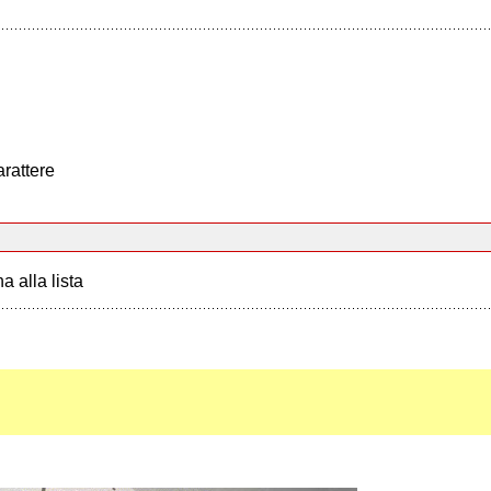
arattere
a alla lista