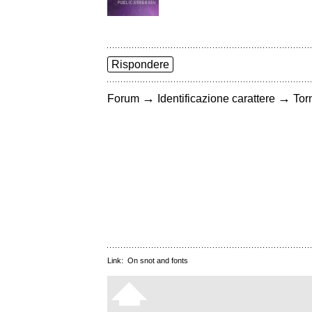
Rispondere
→
→
Forum
Identificazione carattere
Torn
Link:
On snot and fonts