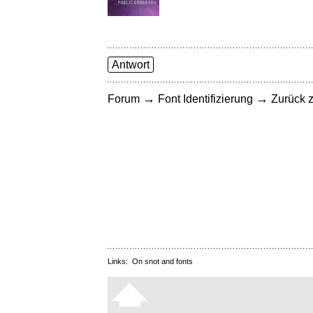
Antwort
→
→
Forum
Font Identifizierung
Zurück z
Links:
On snot and fonts