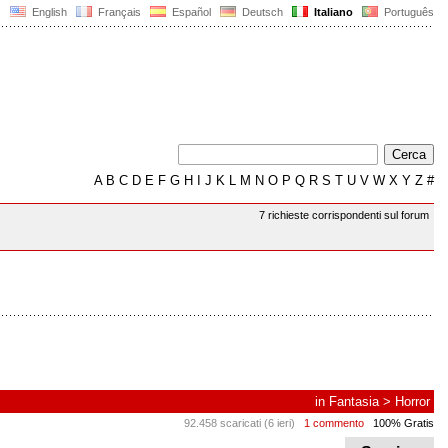
English
Français
Español
Deutsch
Italiano
Português
A
B
C
D
E
F
G
H
I
J
K
L
M
N
O
P
Q
R
S
T
U
V
W
X
Y
Z
#
7 richieste corrispondenti sul forum
in
Fantasia
>
Horror
92.458 scaricati (6 ieri)
1 commento
100% Gratis