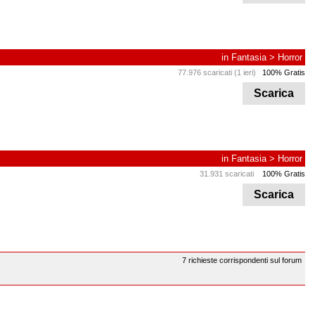
in
Fantasia
>
Horror
77.976 scaricati (1 ieri)
100% Gratis
Scarica
in
Fantasia
>
Horror
31.931 scaricati
100% Gratis
Scarica
7 richieste corrispondenti sul forum