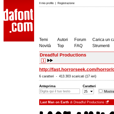
Il mio profilo
|
Registrazione
Temi
Autori
Forum
Carica un c
Novità
Top
FAQ
Strumenti
Dreadful Productions
1
http://fast.horrorseek.com/horror/
6 caratteri - 413.303 scaricati (17 ieri)
Anteprima
Caratteri
Mostra 
Last Man on Earth
di
Dreadful Productions