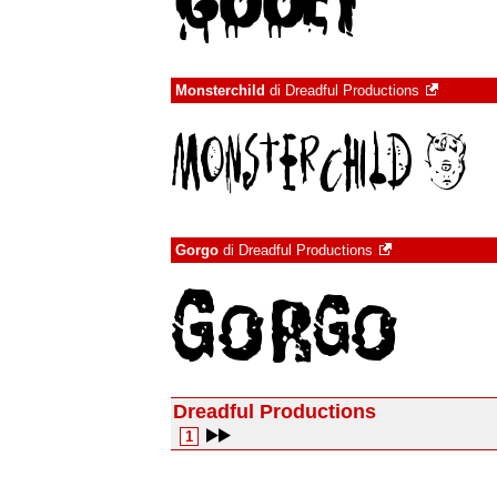
Monsterchild
di
Dreadful Productions
Gorgo
di
Dreadful Productions
Dreadful Productions
1