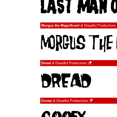
Morgus the Magnificent
di
Dreadful Productions
Dread
di
Dreadful Productions
Gooey
di
Dreadful Productions