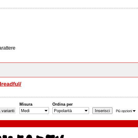
arattere
dreadful/
Misura
Ordina per
varianti
Più opzioni