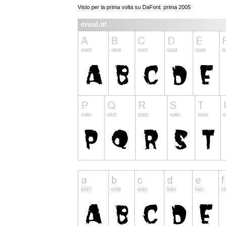
Visto per la prima volta su DaFont: prima 2005
dread.ttf