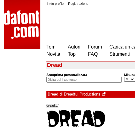
Il mio profilo
|
Registrazione
Temi
Autori
Forum
Carica un c
Novità
Top
FAQ
Strumenti
Dread
Anteprima personalizzata
Misura
Dread
di
Dreadful Productions
dread.ttf