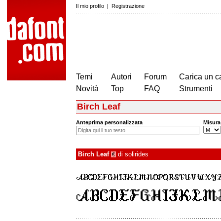
Il mio profilo
|
Registrazione
Temi
Autori
Forum
Carica un c
Novità
Top
FAQ
Strumenti
Birch Leaf
Anteprima personalizzata
Misura
Birch Leaf
di
solirides
€