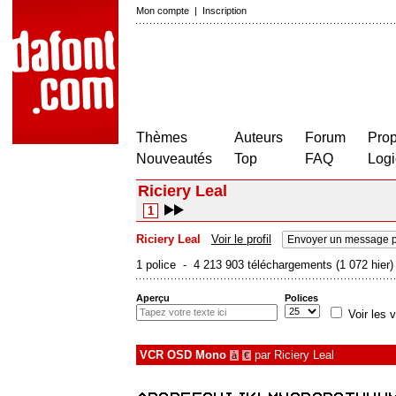
Mon compte
|
Inscription
Thèmes
Auteurs
Forum
Prop
Nouveautés
Top
FAQ
Logi
Riciery Leal
1
Riciery Leal
Voir le profil
Envoyer un message p
1 police - 4 213 903 téléchargements (1 072 hier)
Aperçu
Polices
Voir les v
VCR OSD Mono
par
Riciery Leal
à
€