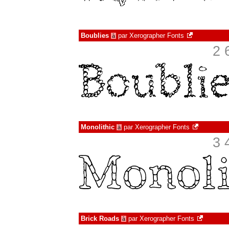
Boublies
par
Xerographer Fonts
à
2 
Monolithic
par
Xerographer Fonts
à
3 
Brick Roads
par
Xerographer Fonts
à