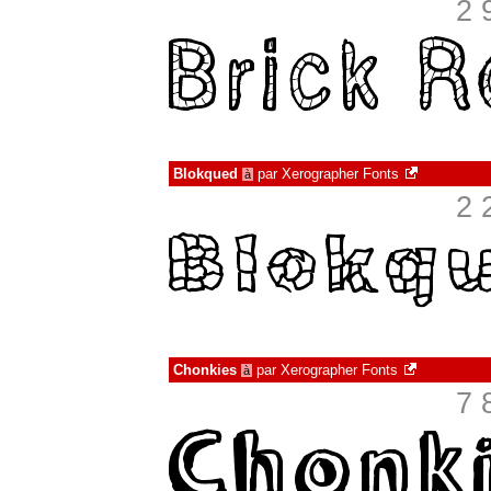
2 
Blokqued
par
Xerographer Fonts
à
2 
Chonkies
par
Xerographer Fonts
à
7 