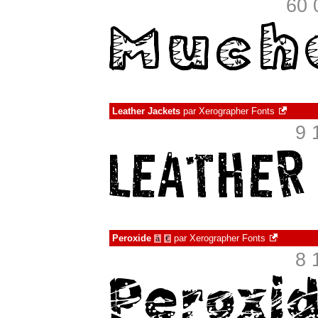
60 
Leather Jackets
par
Xerographer Fonts
9 
Peroxide
par
Xerographer Fonts
à
€
8 