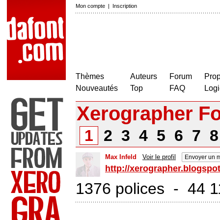
Mon compte
|
Inscription
Thèmes
Auteurs
Forum
Prop
Nouveautés
Top
FAQ
Logi
Xerographer F
1
2
3
4
5
6
7
Max Infeld
Voir le profil
Envoyer un 
http://xerographer.blogspo
1376 polices - 44 1