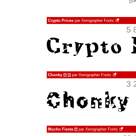
Crypto Prices
par
Xerographer Fonts
5 
Chonky
par
Xerographer Fonts
à
€
3 
Mucho Fiesta
par
Xerographer Fonts
à