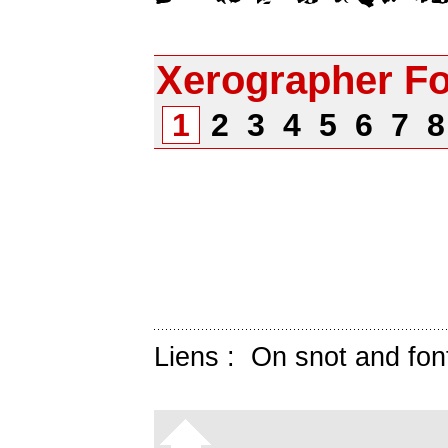
Xerographer F
1
2
3
4
5
6
7
Liens :
On snot and fon