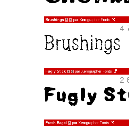
Brushings
par
Xerographer Fonts
à
€
4 
Fugly Stick
par
Xerographer Fonts
à
€
2 
Fresh Bagel
par
Xerographer Fonts
à