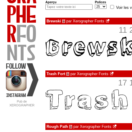
Aperçu
Polices
Voir les v
Brewski
par
Xerographer Fonts
à
11 
Trash Fort
par
Xerographer Fonts
à
17 
Pub de
XEROGRAPHER
FONTS
Rough Path
par
Xerographer Fonts
à