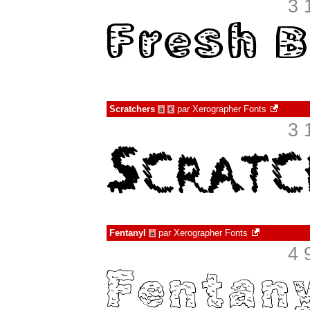
3 
Scratchers
par
Xerographer Fonts
à
€
3 
Fentanyl
par
Xerographer Fonts
à
4 