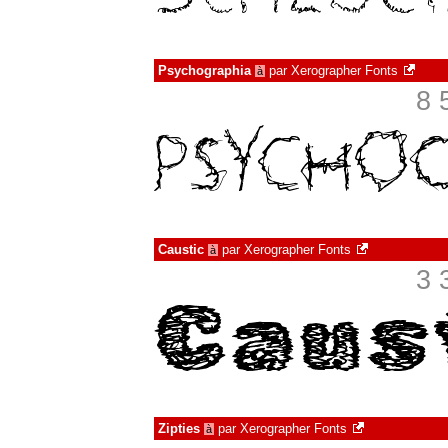
Psychographia
par
Xerographer Fonts
à
8 
Caustic
par
Xerographer Fonts
à
3 
Zipties
par
Xerographer Fonts
à