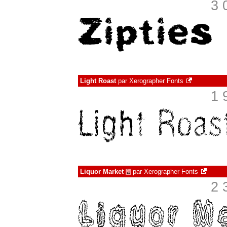
3 
Light Roast
par
Xerographer Fonts
1 
Liquor Market
par
Xerographer Fonts
à
2 