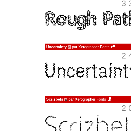
3 
Uncertainty
par
Xerographer Fonts
à
2 
Scrizbels
par
Xerographer Fonts
à
2 