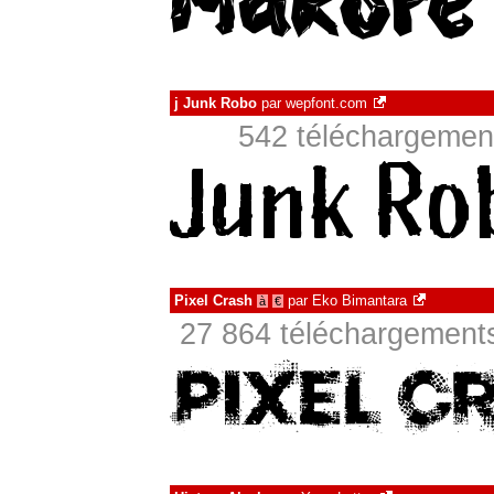
j Junk Robo
par
wepfont.com
542 téléchargement
Pixel Crash
par
Eko Bimantara
à
€
27 864 téléchargements