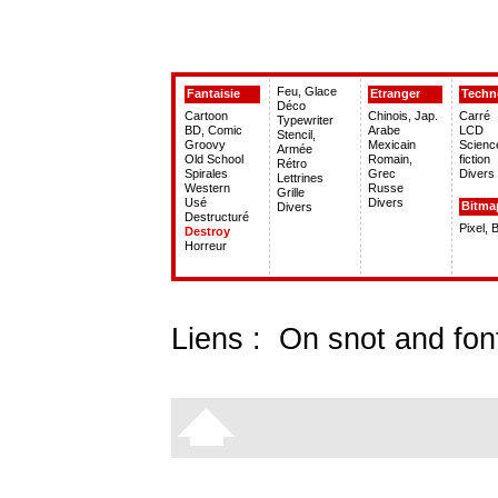
Feu, Glace
Fantaisie
Etranger
Techn
Déco
Cartoon
Chinois, Jap.
Carré
Typewriter
BD, Comic
Arabe
LCD
Stencil,
Groovy
Mexicain
Scienc
Armée
Old School
Romain,
fiction
Rétro
Spirales
Grec
Divers
Lettrines
Western
Russe
Grille
Usé
Divers
Bitma
Divers
Destructuré
Pixel, 
Destroy
Horreur
Liens :
On snot and fon