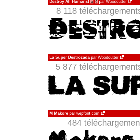
Destroy All Humans!
par
Woodcutter
à
€
8 118 téléchargements
La Super Destrozada
par
Woodcutter
5 877 téléchargements
M Makore
par
wepfont.com
484 téléchargement