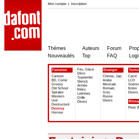
Mon compte
|
Inscription
Thèmes
Auteurs
Forum
Prop
Nouveautés
Top
FAQ
Logi
Feu, Glace
Fantaisie
Etranger
Techn
Déco
Cartoon
Chinois, Jap.
Carré
Typewriter
BD, Comic
Arabe
LCD
Stencil,
Groovy
Mexicain
Scienc
Armée
Old School
Romain,
fiction
Rétro
Spirales
Grec
Divers
Lettrines
Western
Russe
Grille
Usé
Divers
Bitma
Divers
Destructuré
Pixel, 
Destroy
Horreur