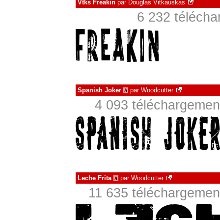
Vtks Freakin
par
Douglas Vitkauskas
6 232 téléch
Spanish Joker
par
Woodcutter
à
4 093 téléchargement
Leche Frita
par
Woodcutter
à
11 635 téléchargement