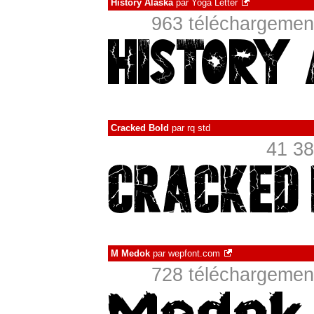
History Alaska
par
Yoga Letter
963 téléchargement
Cracked Bold
par
rq std
41 38
M Medok
par
wepfont.com
728 téléchargement