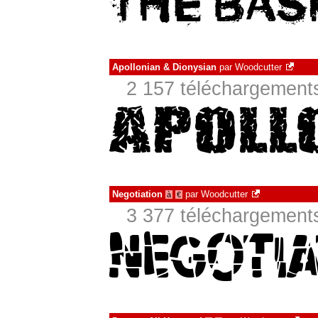
Apollonian & Dionysian
par
Woodcutter
2 157 téléchargements
Negotiation
par
Woodcutter
à
€
3 377 téléchargements