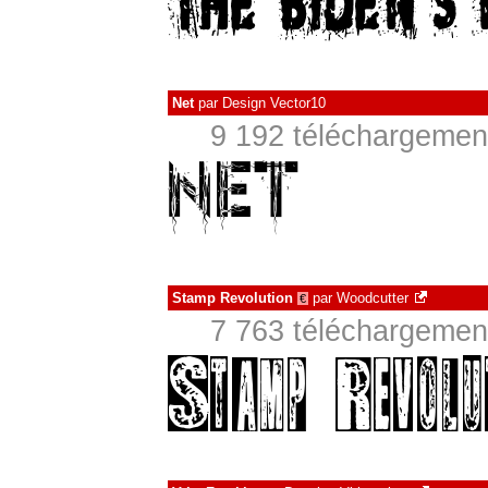
Net
par
Design Vector10
9 192 téléchargement
Stamp Revolution
par
Woodcutter
€
7 763 téléchargement