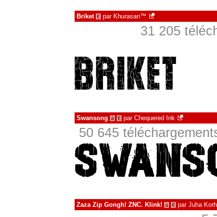
Briket
par
Khurasan™
€
31 205 téléc
Swansong
par
Chequered Ink
à
€
50 645 téléchargements
Zaza Zip Gongh! ZNC. Klink!
par
Juha Kor
à
€