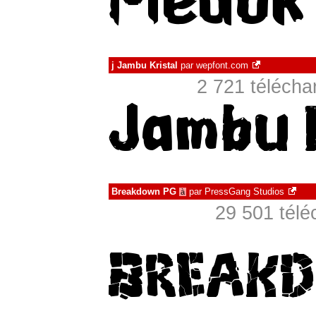
j Jambu Kristal
par
wepfont.com
2 721 téléch
Breakdown PG
par
PressGang Studios
à
29 501 télé