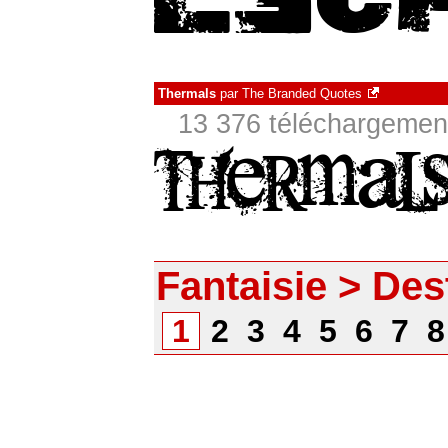
Thermals
par
The Branded Quotes
13 376 téléchargement
Fantaisie > Des
1
2
3
4
5
6
7