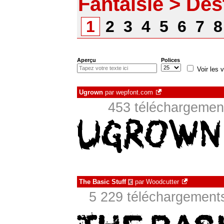
Fantaisie > Des
1
2
3
4
5
6
7
Aperçu
Polices
Voir les v
Ugrown
par
wepfont.com
453 téléchargement
The Basic Stuff
par
Woodcutter
€
5 229 téléchargements