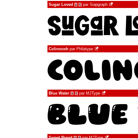
Sugar Loved
par
Siapgraph
à
€
Colinoosh
par
Philatype
Blue Water
par
MJType
à
€
Sweet Bread
par
MJType
à
€