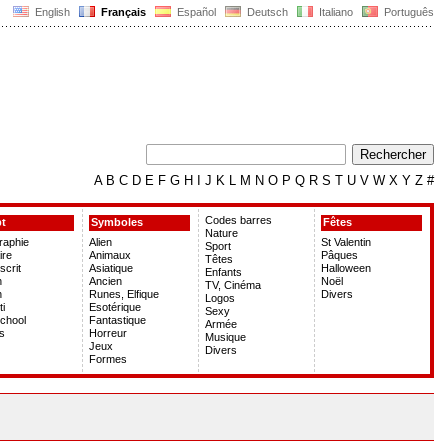
English
Français
Español
Deutsch
Italiano
Português
A
B
C
D
E
F
G
H
I
J
K
L
M
N
O
P
Q
R
S
T
U
V
W
X
Y
Z
#
Codes barres
pt
Symboles
Fêtes
Nature
graphie
Alien
St Valentin
Sport
ire
Animaux
Pâques
Têtes
crit
Asiatique
Halloween
Enfants
h
Ancien
Noël
TV, Cinéma
h
Runes, Elfique
Divers
Logos
ti
Esotérique
Sexy
chool
Fantastique
Armée
s
Horreur
Musique
Jeux
Divers
Formes