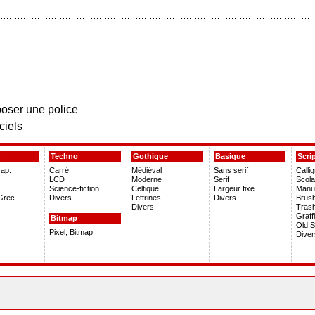
oser une police
ciels
Techno
Gothique
Basique
Scri
Jap.
Carré
Médiéval
Sans serif
Calli
LCD
Moderne
Serif
Scola
Science-fiction
Celtique
Largeur fixe
Manus
Grec
Divers
Lettrines
Divers
Brus
Divers
Tras
Graffi
Bitmap
Old S
Pixel, Bitmap
Diver