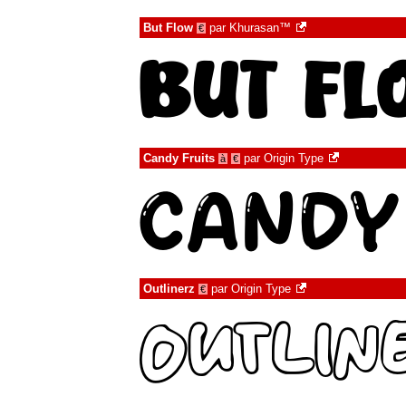
But Flow
par
Khurasan™
€
Candy Fruits
par
Origin Type
à
€
Outlinerz
par
Origin Type
€