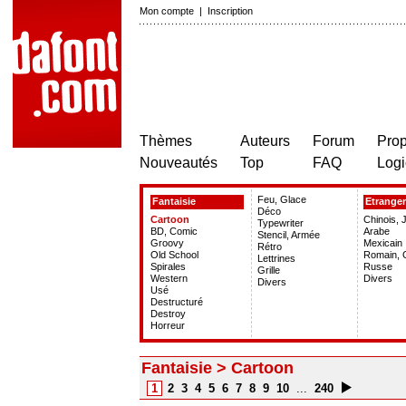
Mon compte
|
Inscription
Thèmes
Auteurs
Forum
Prop
Nouveautés
Top
FAQ
Logi
Feu, Glace
Fantaisie
Etranger
Déco
Cartoon
Chinois, 
Typewriter
BD, Comic
Arabe
Stencil, Armée
Groovy
Mexicain
Rétro
Old School
Romain, 
Lettrines
Spirales
Russe
Grille
Western
Divers
Divers
Usé
Destructuré
Destroy
Horreur
Fantaisie > Cartoon
1
2
3
4
5
6
7
8
9
10
...
240