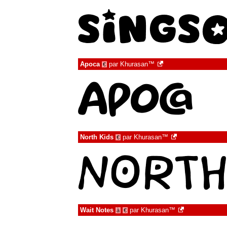
Apoca
par
Khurasan™
€
North Kids
par
Khurasan™
€
Wait Notes
par
Khurasan™
à
€