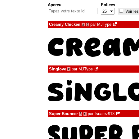
Aperçu
Polices
Voir les
Creamy Chicken
par
MJType
à
€
Singlove
par
MJType
€
Super Bouncer
par
fsuarez913
à
€