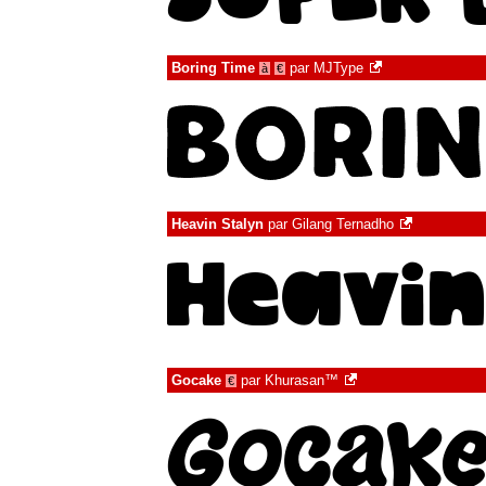
Boring Time
par
MJType
à
€
Heavin Stalyn
par
Gilang Ternadho
Gocake
par
Khurasan™
€