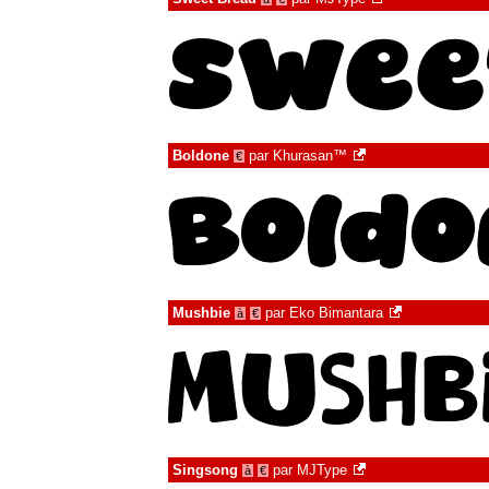
Boldone
par
Khurasan™
€
Mushbie
par
Eko Bimantara
à
€
Singsong
par
MJType
à
€