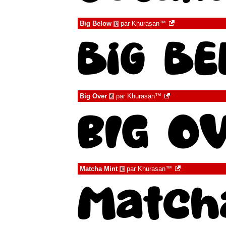
Big Below
par
Khurasan™
€
Big Over
par
Khurasan™
€
Matcha Mint
par
Khurasan™
€