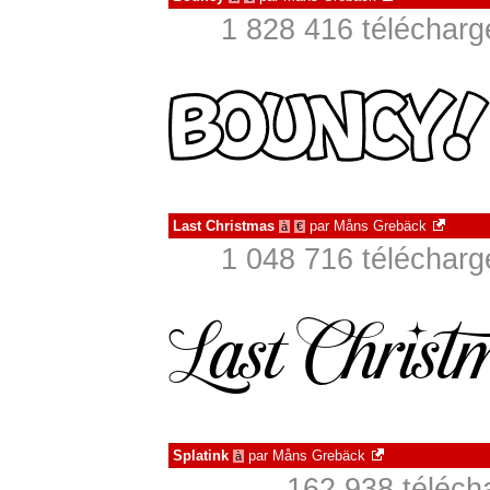
1 828 416 télécharg
Last Christmas
par
Måns Grebäck
à
€
1 048 716 télécharg
Splatink
par
Måns Grebäck
à
162 938 téléch