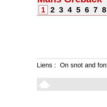
1
2
3
4
5
6
7
Liens :
On snot and fon