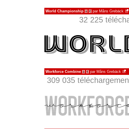
World Championship
par
Måns Grebäck
à
€
32 225 téléch
Workforce Combine
par
Måns Grebäck
à
€
309 035 téléchargement