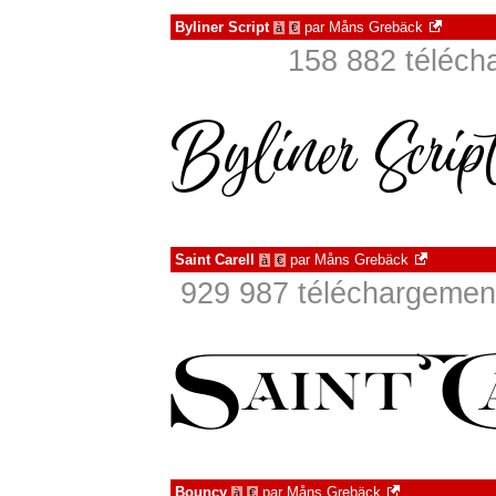
Byliner Script
par
Måns Grebäck
à
€
158 882 téléch
Saint Carell
par
Måns Grebäck
à
€
929 987 téléchargement
Bouncy
par
Måns Grebäck
à
€