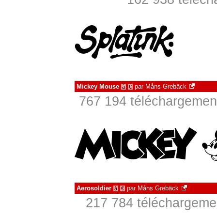
Mickey Mouse
par
Måns Grebäck
à
€
767 194 téléchargement
Aerosoldier
par
Måns Grebäck
à
€
217 784 téléchargemen