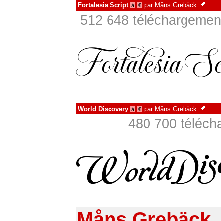
Fortalesia Script
par
Måns Grebäck
à
€
512 648 téléchargement
World Discovery
par
Måns Grebäck
à
€
480 700 téléch
Måns Grebäck