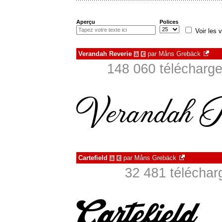
Aperçu
Polices
Voir les v
Verandah Reverie
par
Måns Grebäck
à
€
148 060 télécharge
Cartefield
par
Måns Grebäck
à
€
32 481 téléchar