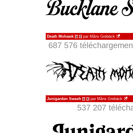
Death Mohawk
par
Måns Grebäck
à
€
687 576 téléchargement
Junigarden Swash
par
Måns Grebäck
à
€
537 207 téléch