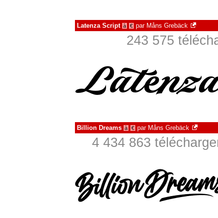
Latenza Script
par
Måns Grebäck
à
€
243 575 téléch
Billion Dreams
par
Måns Grebäck
à
€
4 434 863 télécharge