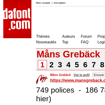
Mon compte
|
Inscription
Thèmes
Auteurs
Forum
Prop
Nouveautés
Top
FAQ
Logi
Måns Grebäck
1
2
3
4
5
6
7
Måns Grebäck
Voir le profil
Envoyer
https://www.mansgreback
749 polices - 186 7
hier)