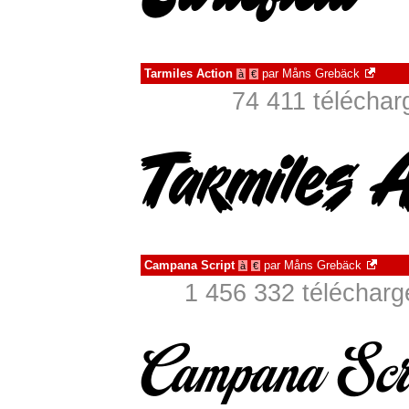
Tarmiles Action
par
Måns Grebäck
à
€
74 411 téléchar
Campana Script
par
Måns Grebäck
à
€
1 456 332 télécharg