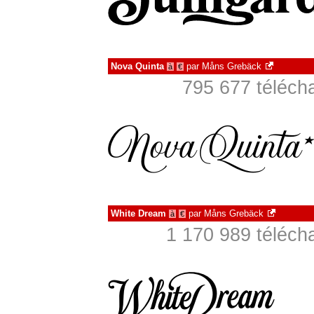
Nova Quinta
par
Måns Grebäck
à
€
795 677 téléch
White Dream
par
Måns Grebäck
à
€
1 170 989 téléch