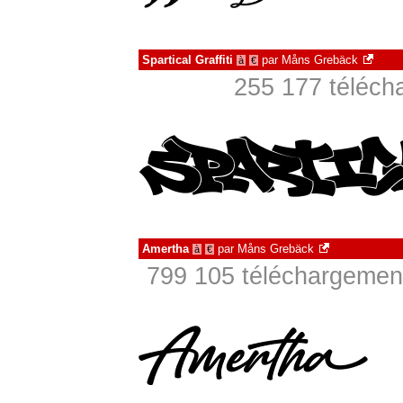
Spartical Graffiti
par
Måns Grebäck
à
€
255 177 téléch
Amertha
par
Måns Grebäck
à
€
799 105 téléchargement