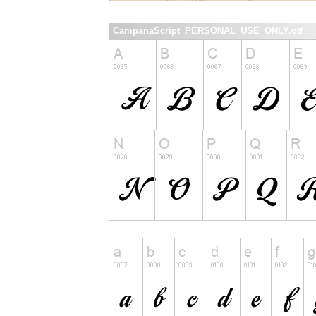
CampanaScript_PERSONAL_USE_ONLY.otf