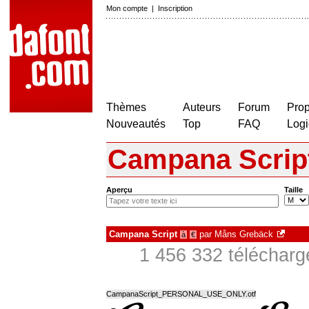
Mon compte
|
Inscription
Thèmes
Auteurs
Forum
Prop
Nouveautés
Top
FAQ
Logi
Campana Scrip
Aperçu
Taille
Campana Script
par
Måns Grebäck
à
€
1 456 332 télécharg
CampanaScript_PERSONAL_USE_ONLY.otf