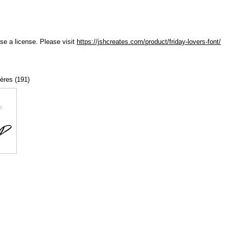
ase a license. Please visit
https://jshcreates.com/product/friday-lovers-font/
tères (191)