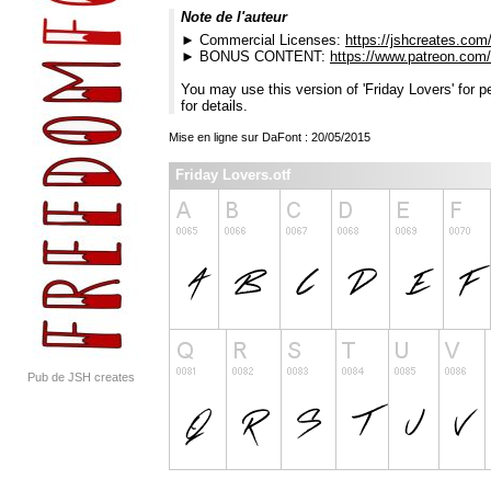
Note de l'auteur
► Commercial Licenses:
https://jshcreates.com
► BONUS CONTENT:
https://www.patreon.com
You may use this version of 'Friday Lovers' for p
for details.
Mise en ligne sur DaFont : 20/05/2015
Friday Lovers.otf
Pub de JSH creates