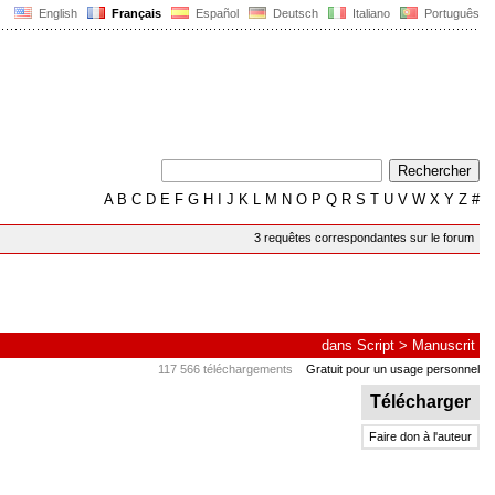
English
Français
Español
Deutsch
Italiano
Português
A
B
C
D
E
F
G
H
I
J
K
L
M
N
O
P
Q
R
S
T
U
V
W
X
Y
Z
#
3 requêtes correspondantes sur le forum
dans
Script
>
Manuscrit
117 566 téléchargements
Gratuit pour un usage personnel
Télécharger
Faire don à l'auteur