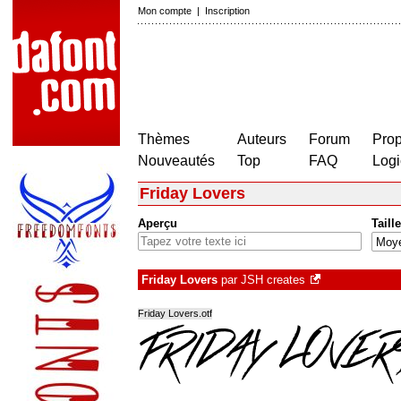
Mon compte
|
Inscription
Thèmes
Auteurs
Forum
Prop
Nouveautés
Top
FAQ
Logi
Friday Lovers
Aperçu
Taille
Friday Lovers
par
JSH creates
Friday Lovers.otf