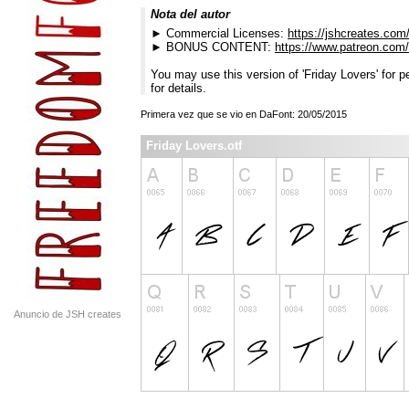
Nota del autor
► Commercial Licenses:
https://jshcreates.com
► BONUS CONTENT:
https://www.patreon.com
You may use this version of 'Friday Lovers' for p
for details.
Primera vez que se vio en DaFont: 20/05/2015
Friday Lovers.otf
Anuncio de JSH creates