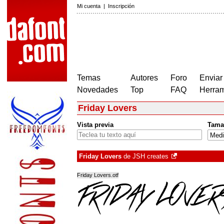
Mi cuenta
|
Inscripción
Temas
Autores
Foro
Enviar
Novedades
Top
FAQ
Herram
Friday Lovers
Vista previa
Tama
Friday Lovers
de
JSH creates
Friday Lovers.otf