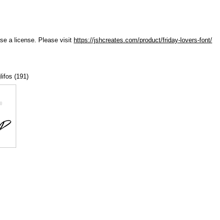
ase a license. Please visit
https://jshcreates.com/product/friday-lovers-font/
lifos (191)