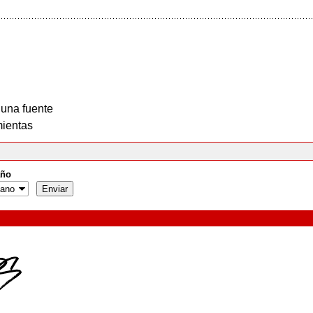
 una fuente
ientas
ño