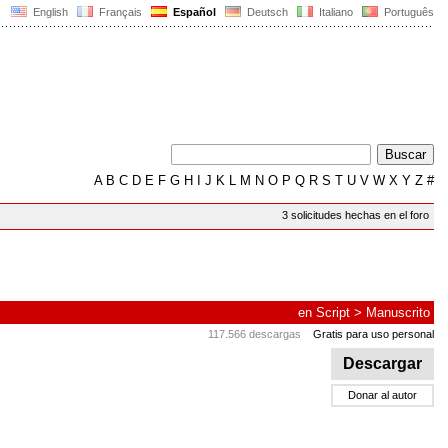
English
Français
Español
Deutsch
Italiano
Português
A
B
C
D
E
F
G
H
I
J
K
L
M
N
O
P
Q
R
S
T
U
V
W
X
Y
Z
#
3 solicitudes hechas en el foro
en
Script
>
Manuscrito
117.566 descargas
Gratis para uso personal
Descargar
Donar al autor