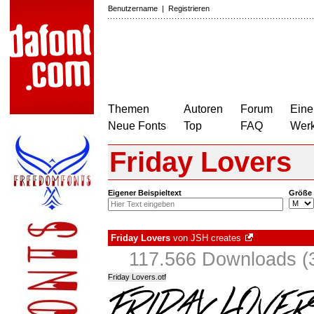
Benutzername
|
Registrieren
Themen
Autoren
Forum
Eine
Neue Fonts
Top
FAQ
Wer
Friday Lovers
Eigener Beispieltext
Größe
Friday Lovers
von
JSH creates
117.566 Downloads (3
Friday Lovers.otf