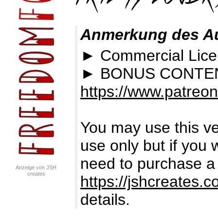
Anmerkung des A
► Commercial Lic
► BONUS CONTEN
https://www.patreo
You may use this ver
use only but if you 
need to purchase a l
Anzeige von JSH
creates
https://jshcreates.c
details.