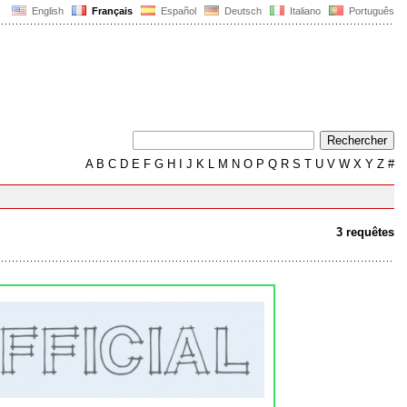
English
Français
Español
Deutsch
Italiano
Português
A
B
C
D
E
F
G
H
I
J
K
L
M
N
O
P
Q
R
S
T
U
V
W
X
Y
Z
#
3 requêtes