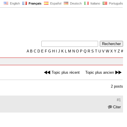
English
Français
Español
Deutsch
Italiano
Português
A
B
C
D
E
F
G
H
I
J
K
L
M
N
O
P
Q
R
S
T
U
V
W
X
Y
Z
#
Topic plus récent
Topic plus ancien
2 posts
#1
Citer