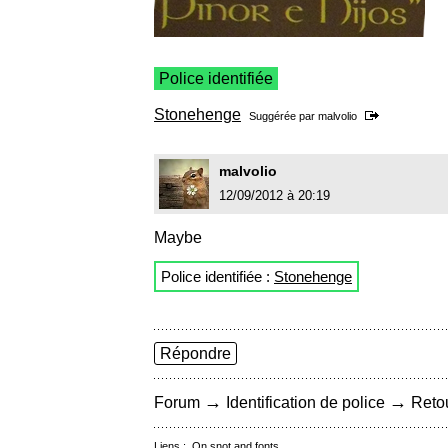
Police identifiée
Stonehenge
Suggérée par
malvolio
malvolio
12/09/2012 à 20:19
Maybe
Police identifiée :
Stonehenge
Répondre
→
→
Forum
Identification de police
Retou
Liens :
On snot and fonts