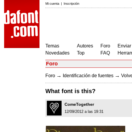
Mi cuenta
|
Inscripción
Temas
Autores
Foro
Enviar
Novedades
Top
FAQ
Herram
Foro
→
→
Foro
Identificación de fuentes
Volve
What font is this?
ComeTogether
12/09/2012 a las 19:31