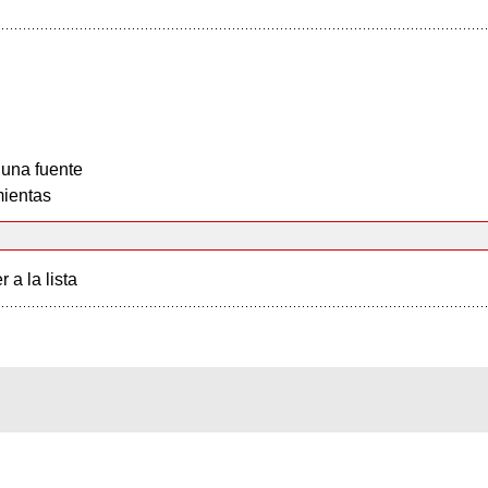
 una fuente
ientas
r a la lista