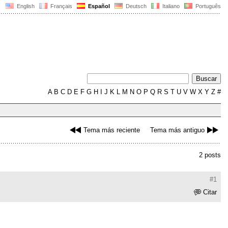
English
Français
Español
Deutsch
Italiano
Português
A
B
C
D
E
F
G
H
I
J
K
L
M
N
O
P
Q
R
S
T
U
V
W
X
Y
Z
#
Tema más reciente
Tema más antiguo
2 posts
#1
Citar