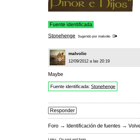
Fuente identificada
Stonehenge
Sugerido por
malvolio
malvolio
12/09/2012 a las 20:19
Maybe
Fuente identificada:
Stonehenge
Responder
→
→
Foro
Identificación de fuentes
Volve
Links:
On snot and fonts