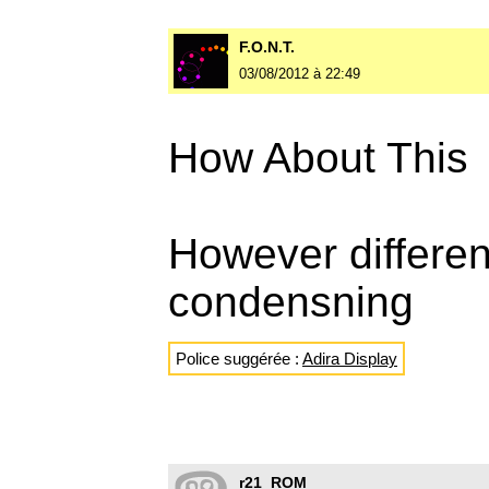
F.O.N.T.
03/08/2012 à 22:49
How About This
However differen
condensning
Police suggérée :
Adira Display
r21_ROM