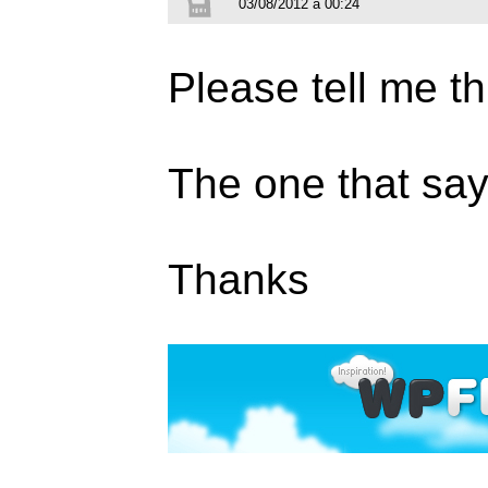
03/08/2012 à 00:24
Please tell me th
The one that s
Thanks