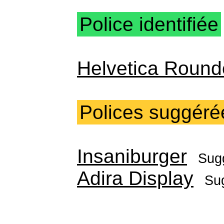
Police identifiée
Helvetica Round
Polices suggéré
Insaniburger
Sug
Adira Display
Su